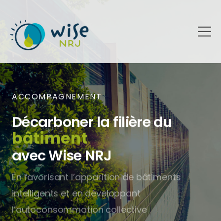
ACCOMPAGNEMENT
Décarboner la filière du
bâtiment
avec Wise NRJ
En favorisant l’apparition de bâtiments
intelligents et en développant
l’autoconsommation collective