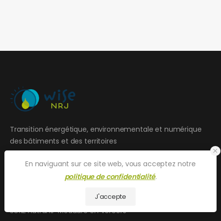
Transition énergétique, environnementale et numérique
des bâtiments et des territoires
En naviguant sur ce site web, vous acceptez notre
Nous contacter
politique de confidentialité
.
Email :
contact@wise-nrj.com
J'accepte
Addresse :
928 route des Colombets
38112 Autrans-Méaudre en Vercors